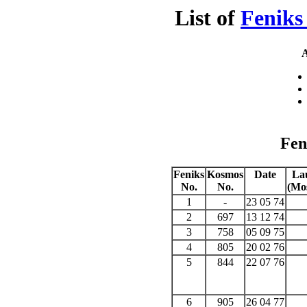
List of
Fenik
A
Fen
Feniks
Kosmos
Date
La
No.
No.
(Mo
1
-
23 05 74
2
697
13 12 74
3
758
05 09 75
4
805
20 02 76
5
844
22 07 76
6
905
26 04 77