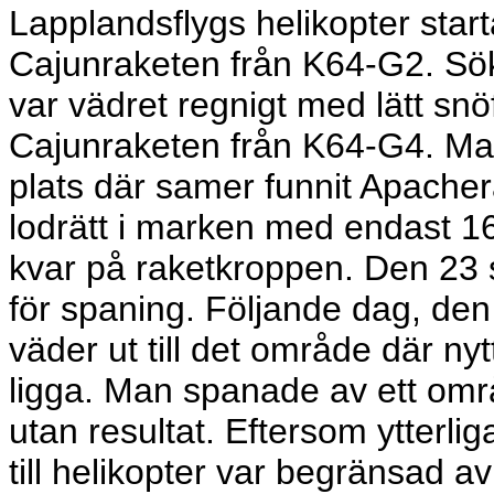
Lapplandsflygs helikopter start
Cajunraketen från K64-G2. Sök
var vädret regnigt med lätt snö
Cajunraketen från K64-G4. Man 
plats där samer funnit Apache
lodrätt i marken med endast 1
kvar på raketkroppen. Den 23 s
för spaning. Följande dag, den
väder ut till det område där n
ligga. Man spanade av ett omr
utan resultat. Eftersom ytterli
till helikopter var begränsad a