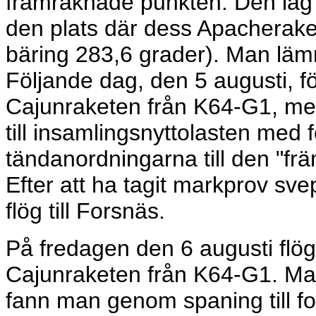
framräknade punkten. Den låg 
den plats där dess Apacheraket
bäring 283,6 grader). Man lämn
Följande dag, den 5 augusti, f
Cajunraketen från K64-G1, men
till insamlingsnyttolasten med
tändanordningarna till den "fr
Efter att ha tagit markprov svep
flög till Forsnäs.
På fredagen den 6 augusti flög 
Cajunraketen från K64-G1. Man 
fann man genom spaning till fo