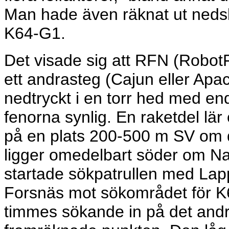
Man hade även räknat ut nedsl
K64-G1.
Det visade sig att RFN (RobotF
ett andrasteg (Cajun eller Apa
nedtryckt i en torr hed med e
fenorna synlig. En raketdel lä
på en plats 200-500 m SV om d
ligger omedelbart söder om N
startade sökpatrullen med Lap
Forsnäs mot sökområdet för K6
timmes sökande in på det andr