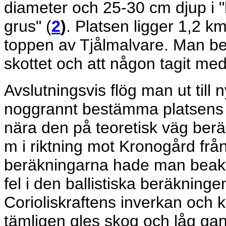
diameter och 25-30 cm djup i "
grus" (
2
)
. Platsen ligger 1,2 km
toppen av Tjålmalvare. Man be
skottet och att någon tagit med
Avslutningsvis flög man ut till 
noggrannt bestämma platsens 
nära den på teoretisk väg ber
m i riktning mot Kronogård frå
beräkningarna hade man beakta
fel i den ballistiska beräkning
Corioliskraftens inverkan och ka
tämligen gles skog och låg gans